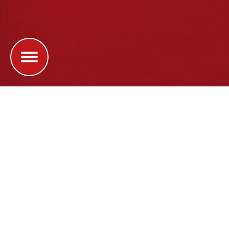
plus de 20 ans
Depuis
, nous construisons avec nos
relation de confiance
clients une
, bâtie sur l’écoute,
l’expertise et un accompagnement strictement
personnalisé, adapté à chaque étape de leur vie
patrimoniale. C’est cette démarche que nous vous
proposons de découvrir.
Pourquoi choisir Optimal