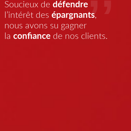
défendre
investissement
En matière d’
Soucieux de
,
bon conseil
épargnants
un
l’intérêt des
est sans doute
,
ce qui a
nous avons su gagner
confiance
valeur
le plus de
la
de nos clients.
.