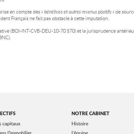
 prise en compte des
« bénéfices et autres revenus positifs »
de sourc
ent Français ne fait pas obstacle à cette imputation.
trative (BOI-INT-CVB-DEU-10-70 §70) et la jurisprudence antérie
 BNC).
ECTIFS
NOTRE CABINET
s capitaux
Histoire
ans l’immobilier
L’équipe